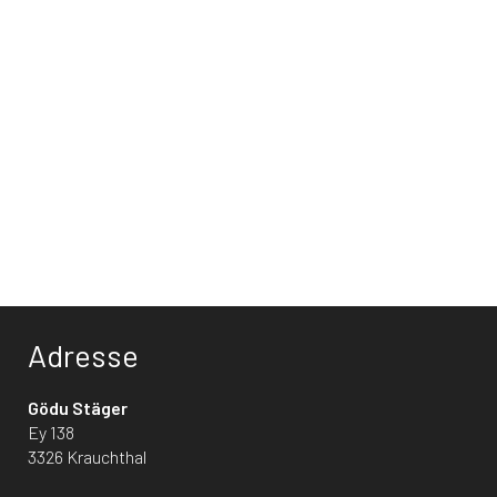
Adresse
Gödu Stäger
Ey 138
3326 Krauchthal