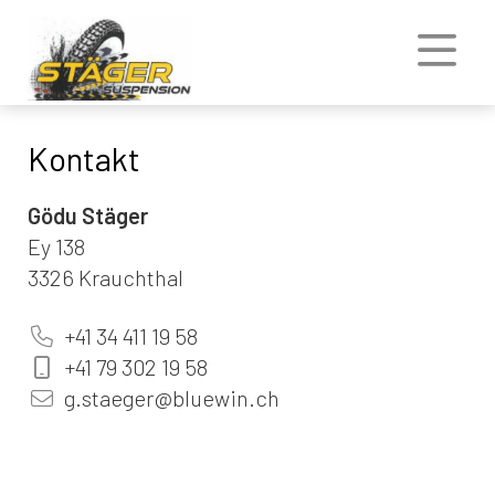
Kontakt
Gödu Stäger
Ey 138
3326 Krauchthal
+41 34 411 19 58
+41 79 302 19 58
g.staeger@bluewin.ch