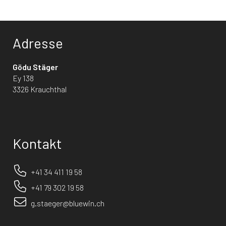
Adresse
Gödu Stäger
Ey 138
3326 Krauchthal
Kontakt
+41 34 411 19 58
+41 79 302 19 58
g.staeger@bluewin.ch